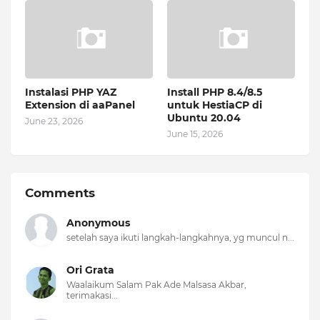
Instalasi PHP YAZ
Install PHP 8.4/8.5
Extension di aaPanel
untuk HestiaCP di
Ubuntu 20.04
June 23, 2026
June 15, 2026
Comments
Anonymous
setelah saya ikuti langkah-langkahnya, yg muncul n...
Ori Grata
Waalaikum Salam Pak Ade Malsasa Akbar,
terimakasi...