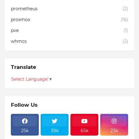
prometheus
(2)
proxmox
(16)
pve
(1)
whmcs
(2)
Translate
Select Language
▼
Follow Us
25k
39k
65k
23k