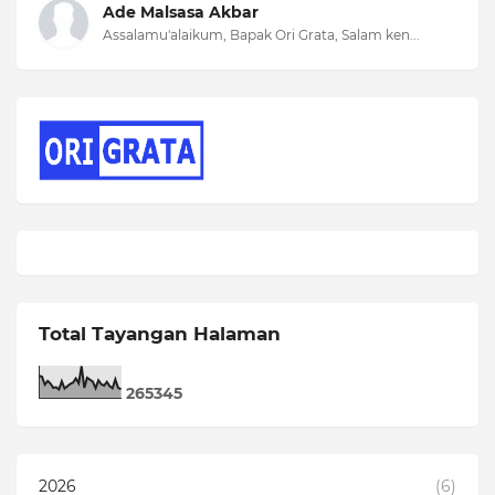
Ade Malsasa Akbar
Assalamu'alaikum, Bapak Ori Grata, Salam ken...
Total Tayangan Halaman
2
6
5
3
4
5
2026
(6)