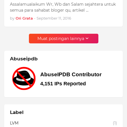
Assalamualaikum Wr, Wb dan Salam sejahtera untuk
semua para sahabat bloger qu, artikel …
by
Ori Grata
-
September 11, 2016
Muat postingan lainnya
Abuseipdb
Label
LVM
(1)