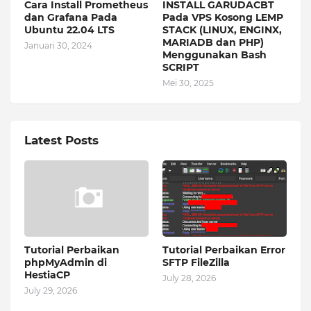
Cara Install Prometheus
INSTALL GARUDACBT
dan Grafana Pada
Pada VPS Kosong LEMP
Ubuntu 22.04 LTS
STACK (LINUX, ENGINX,
MARIADB dan PHP)
Januari 30, 2024
Menggunakan Bash
SCRIPT
Mei 30, 2025
Latest Posts
Tutorial Perbaikan
Tutorial Perbaikan Error
phpMyAdmin di
SFTP FileZilla
HestiaCP
July 28, 2026
July 29, 2026