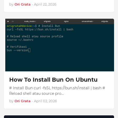
by
Ori Grata
-
April 22, 2026
How To Install Bun On Ubuntu
# Install Bun curl -fsSL https://bun.sh/install | bash #
Reload shell atau source pro…
by
Ori Grata
-
April 02, 2026