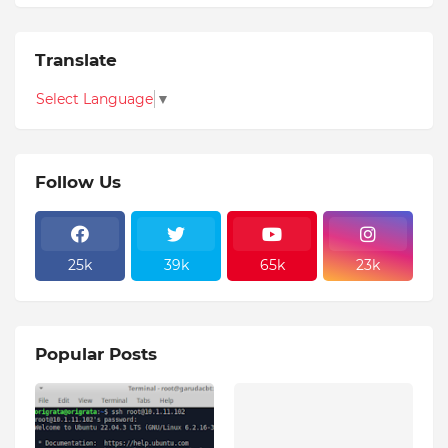
Translate
Select Language
▼
Follow Us
25k
39k
65k
23k
Popular Posts