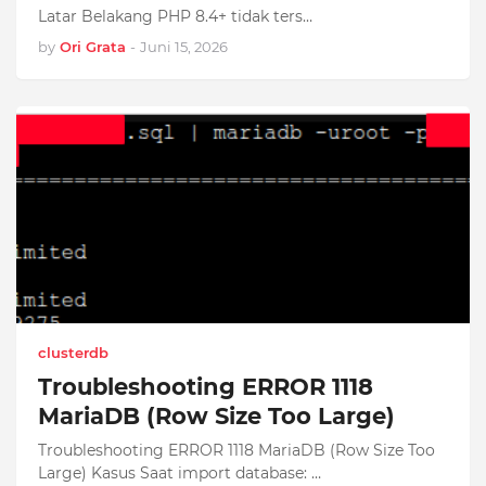
Latar Belakang PHP 8.4+ tidak ters…
by
Ori Grata
-
Juni 15, 2026
clusterdb
Troubleshooting ERROR 1118
MariaDB (Row Size Too Large)
Troubleshooting ERROR 1118 MariaDB (Row Size Too
Large) Kasus Saat import database: …