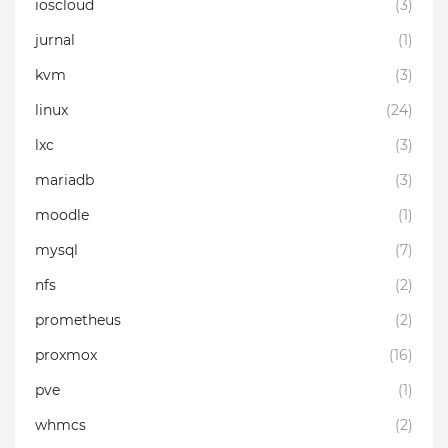
ioscloud
(3)
jurnal
(1)
kvm
(3)
linux
(24)
lxc
(3)
mariadb
(3)
moodle
(1)
mysql
(7)
nfs
(2)
prometheus
(2)
proxmox
(16)
pve
(1)
whmcs
(2)