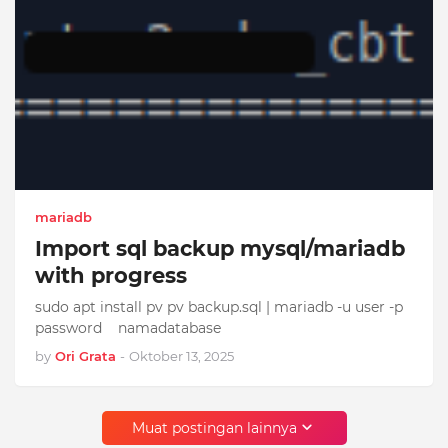
mariadb
Import sql backup mysql/mariadb
with progress
sudo apt install pv pv backup.sql | mariadb -u user -p
password namadatabase
by
Ori Grata
-
Oktober 13, 2025
Muat postingan lainnya