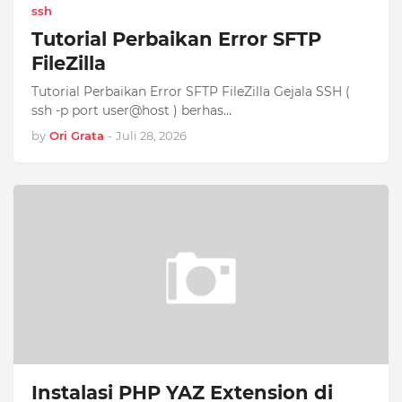
ssh
Tutorial Perbaikan Error SFTP
FileZilla
Tutorial Perbaikan Error SFTP FileZilla Gejala SSH (
ssh -p port user@host ) berhas…
by
Ori Grata
-
Juli 28, 2026
Instalasi PHP YAZ Extension di