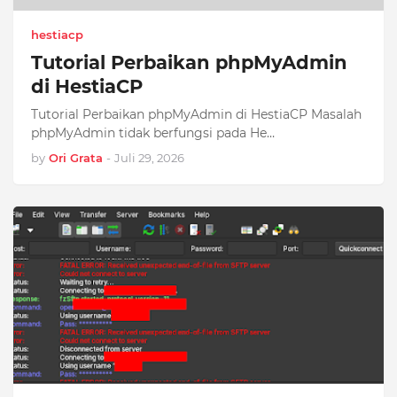
hestiacp
Tutorial Perbaikan phpMyAdmin
di HestiaCP
Tutorial Perbaikan phpMyAdmin di HestiaCP Masalah
phpMyAdmin tidak berfungsi pada He…
by
Ori Grata
-
Juli 29, 2026