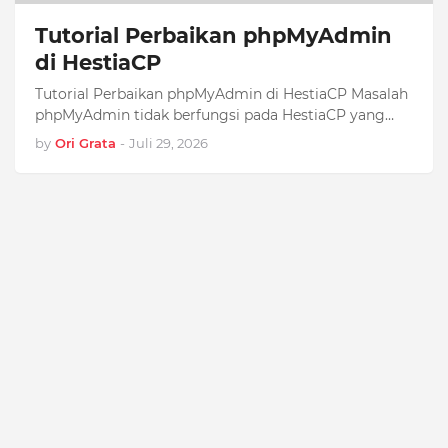
Tutorial Perbaikan phpMyAdmin
di HestiaCP
Tutorial Perbaikan phpMyAdmin di HestiaCP Masalah
phpMyAdmin tidak berfungsi pada HestiaCP yang
sudah terinstall. Gejala: Akses
by
Ori Grata
-
Juli 29, 2026
http://domain.com/phpmyadmin/ …