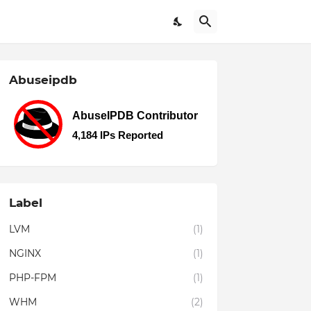
Abuseipdb
Label
LVM
(1)
NGINX
(1)
PHP-FPM
(1)
WHM
(2)