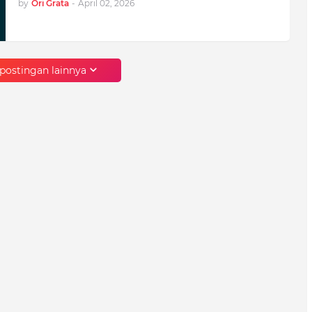
by
Ori Grata
-
April 02, 2026
postingan lainnya