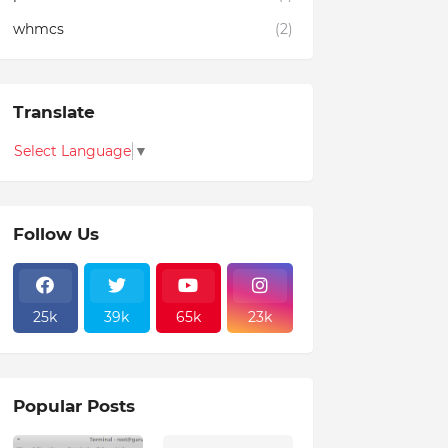
whmcs
(2)
Translate
Select Language
▼
Follow Us
25k
39k
65k
23k
Popular Posts