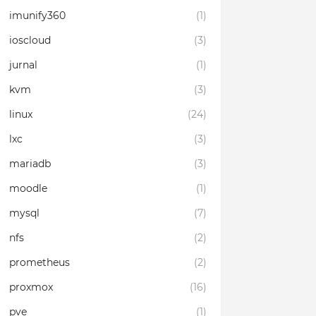
imunify360
(1)
ioscloud
(3)
jurnal
(1)
kvm
(3)
linux
(24)
lxc
(3)
mariadb
(3)
moodle
(1)
mysql
(7)
nfs
(2)
prometheus
(2)
proxmox
(16)
pve
(1)