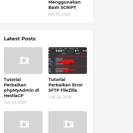
Menggunakan
Bash SCRIPT
Mei 30, 2025
Latest Posts
Tutorial
Tutorial
Perbaikan
Perbaikan Error
phpMyAdmin di
SFTP FileZilla
HestiaCP
July 28, 2026
July 29, 2026