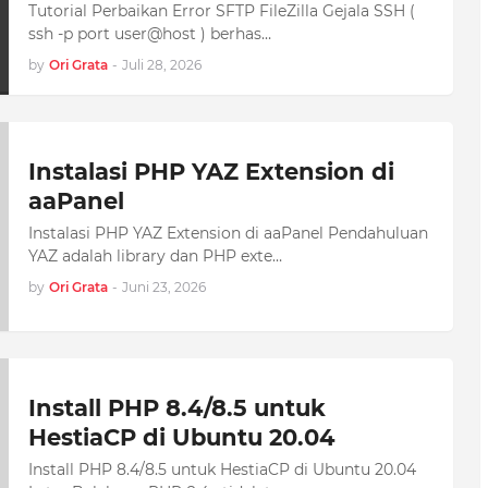
Tutorial Perbaikan Error SFTP FileZilla Gejala SSH (
ssh -p port user@host ) berhas…
by
Ori Grata
-
Juli 28, 2026
Instalasi PHP YAZ Extension di
aaPanel
Instalasi PHP YAZ Extension di aaPanel Pendahuluan
YAZ adalah library dan PHP exte…
by
Ori Grata
-
Juni 23, 2026
Install PHP 8.4/8.5 untuk
HestiaCP di Ubuntu 20.04
Install PHP 8.4/8.5 untuk HestiaCP di Ubuntu 20.04