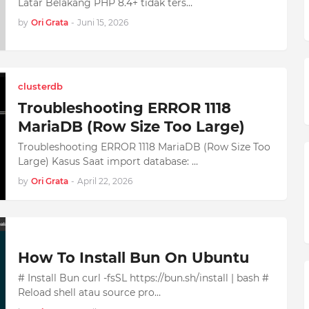
Latar Belakang PHP 8.4+ tidak ters…
by
Ori Grata
-
Juni 15, 2026
clusterdb
Troubleshooting ERROR 1118
MariaDB (Row Size Too Large)
Troubleshooting ERROR 1118 MariaDB (Row Size Too
Large) Kasus Saat import database: …
by
Ori Grata
-
April 22, 2026
How To Install Bun On Ubuntu
# Install Bun curl -fsSL https://bun.sh/install | bash #
Reload shell atau source pro…