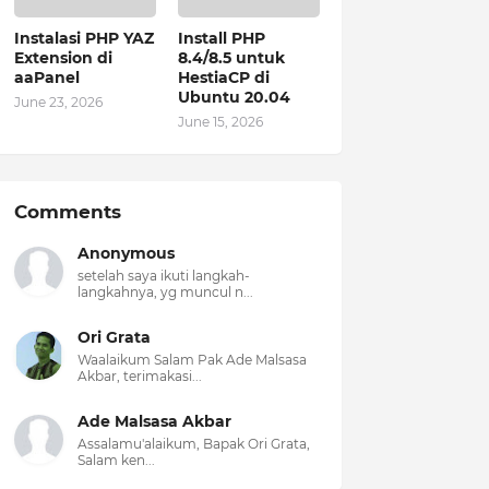
Instalasi PHP YAZ
Install PHP
Extension di
8.4/8.5 untuk
aaPanel
HestiaCP di
Ubuntu 20.04
June 23, 2026
June 15, 2026
Comments
Anonymous
setelah saya ikuti langkah-
langkahnya, yg muncul n...
Ori Grata
Waalaikum Salam Pak Ade Malsasa
Akbar, terimakasi...
Ade Malsasa Akbar
Assalamu'alaikum, Bapak Ori Grata,
Salam ken...