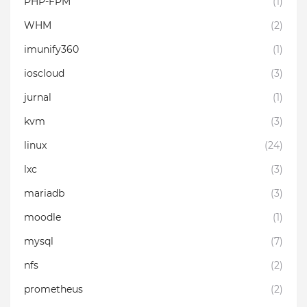
PHP-FPM
(1)
WHM
(2)
imunify360
(1)
ioscloud
(3)
jurnal
(1)
kvm
(3)
linux
(24)
lxc
(3)
mariadb
(3)
moodle
(1)
mysql
(7)
nfs
(2)
prometheus
(2)