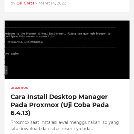
by
Ori Grata
-
Maret 14, 2022
proxmox
Cara Install Desktop Manager
Pada Proxmox (Uji Coba Pada
6.4.13)
Proxmox saat instalasi awal menggunakan iso yang
kita download dari situs resminya tida…