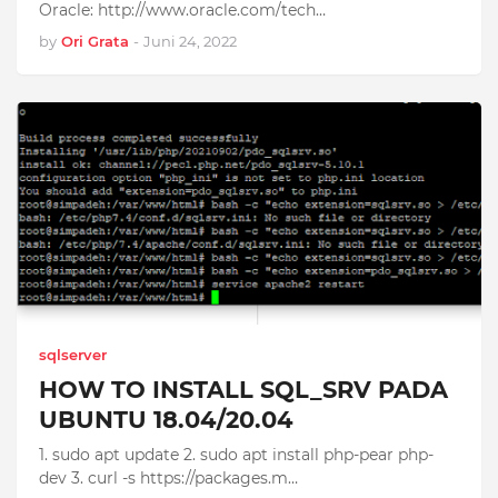
Oracle: http://www.oracle.com/tech…
by
Ori Grata
-
Juni 24, 2022
sqlserver
HOW TO INSTALL SQL_SRV PADA
UBUNTU 18.04/20.04
1. sudo apt update 2. sudo apt install php-pear php-
dev 3. curl -s https://packages.m…