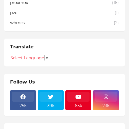
proxmox
(16)
pve
(1)
whmcs
(2)
Translate
Select Language
▼
Follow Us
25k
39k
65k
23k