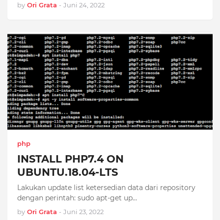
by
Ori Grata
-
Juni 24, 2022
php
INSTALL PHP7.4 ON
UBUNTU.18.04-LTS
Lakukan update list ketersedian data dari repository
dengan perintah: sudo apt-get up…
by
Ori Grata
-
Juni 23, 2022