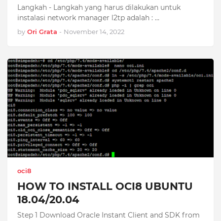
Langkah - Langkah yang harus dilakukan untuk
instalasi network manager l2tp adalah : …
by
Ori Grata
-
November 14, 2022
oci8
HOW TO INSTALL OCI8 UBUNTU
18.04/20.04
Step 1 Download Oracle Instant Client and SDK from