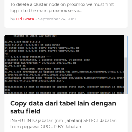
To delete a cluster node on proxmox we must first
log in to the main proxmox serve…
by
Ori Grata
-
September 24, 2019
Copy data dari tabel lain dengan
satu field
INSERT INTO jabatan (nm_jabatan) SELECT Jabatan
from pegawai GROUP BY Jabatan