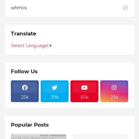
whmcs
(2)
Translate
Select Language
▼
Follow Us
25k
39k
65k
23k
Popular Posts