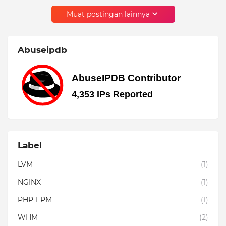
Muat postingan lainnya
Abuseipdb
Label
LVM
(1)
NGINX
(1)
PHP-FPM
(1)
WHM
(2)