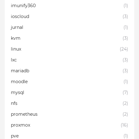
imunify360
(1)
ioscloud
(3)
jurnal
(1)
kvm
(3)
linux
(24)
lxc
(3)
mariadb
(3)
moodle
(1)
mysql
(7)
nfs
(2)
prometheus
(2)
proxmox
(16)
pve
(1)