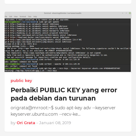
public key
Perbaiki PUBLIC KEY yang error
pada debian dan turunan
origrata@mrroot:~$ sudo apt-key adv --keyserver
keyserver.ubuntu.com --recv-ke…
by
Ori Grata
-
Januari 08, 2019