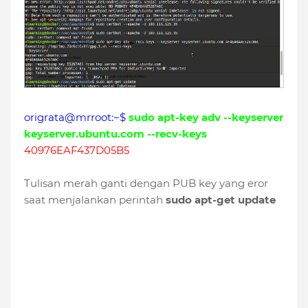
origrata@mrroot:~$
sudo apt-key adv --keyserver
keyserver.ubuntu.com --recv-keys
40976EAF437D05B5
Tulisan merah ganti dengan PUB key yang eror
saat menjalankan perintah
sudo apt-get update