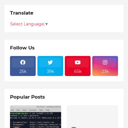
Translate
Select Language
▼
Follow Us
25k
39k
65k
23k
Popular Posts