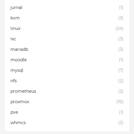
jurnal
(1)
kvm
(3)
linux
(24)
lxc
(3)
mariadb
(3)
moodle
(1)
mysql
(7)
nfs
(2)
prometheus
(2)
proxmox
(16)
pve
(1)
whmcs
(2)