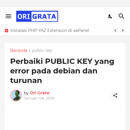
Instalasi PHP YAZ Extension di aaPanel
Troubleshooting ERROR 1118 MariaDB (Row Size Too Large)
Beranda
public key
Perbaiki PUBLIC KEY yang
error pada debian dan
turunan
by
Ori Grata
Januari 08, 2019